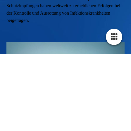
Schutzimpfungen haben weltweit zu erheblichen Erfolgen bei
der Kontrolle und Ausrottung von Infektionskrankheiten
beigetragen.